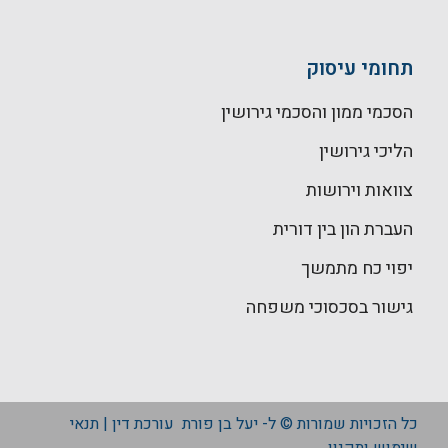
תחומי עיסוק
הסכמי ממון והסכמי גירושין
הליכי גירושין
צוואות וירושות
העברת הון בין דורית
יפוי כח מתמשך
גישור בסכסוכי משפחה
כל הזכויות שמורות © ל-
יעל בן פורת עורכת דין
|
תנאי
שימוש ותקנון