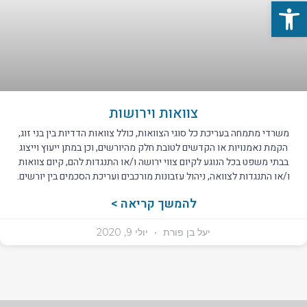
פתח סרגל נגישות
צוואות וירושות
משרדי מתמחה בעריכת כל סוגי הצוואות, כולל צוואות הדדיות בין בני זוג,
הקמת נאמנויות או הקדשים לטובת חלק מהיורשים, וכן במתן ייעוץ וייצוג
בבתי משפט בכל הנוגע לקיום צווי ירושה ו/או התנגדות להם, קיום צוואות
ו/או התנגדות לצוואה, ניהול עזבונות מורכבים ועריכת הסכמים בין יורשים.
להמשך קריאה >
יעל בן פורת
יולי 9, 2020